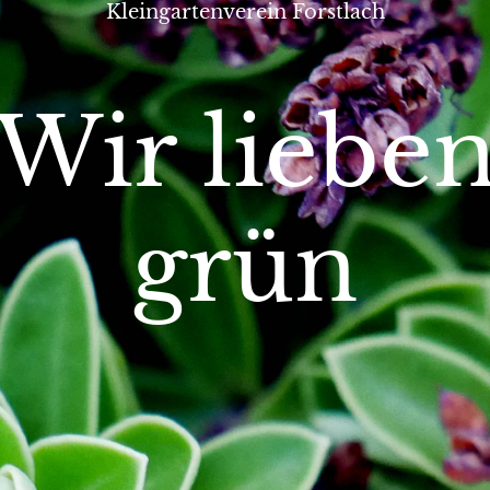
Kleingartenverein Forstlach
Wir liebe
grün