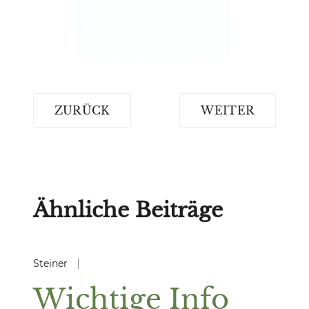
VORHERIGER BEITRAG: AH MÄRZ 01 / 
NÄCHSTER BEITR
ZURÜCK
WEITER
Ähnliche Beiträge
Steiner
Wichtige Info