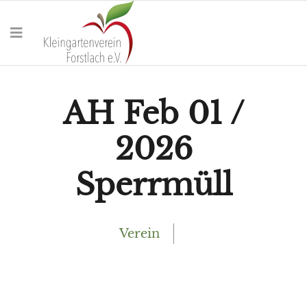
AH Feb 01 /
2026
Sperrmüll
Verein